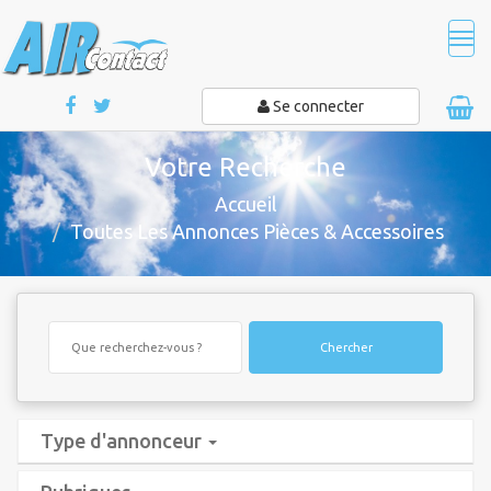
Tog
navi
Se connecter
Votre Recherche
Accueil
Toutes Les Annonces Pièces & Accessoires
Chercher
Type d'annonceur