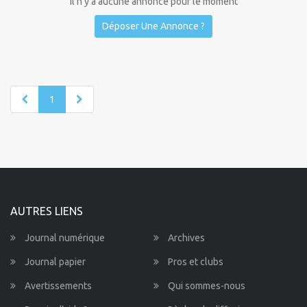
Il n'y a aucune annonce pour le moment
Déposer Une Annonce ?
1
AUTRES LIENS
Journal numérique
Archives
Journal papier
Pros et clubs
Avertissements
Qui sommes-nous