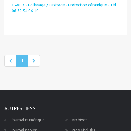
CAVOK - Polissage / Lustrage - Protection céramique - Tél.
06 72 54 06 10
1
AUTRES LIENS
Journal numérique
Archives
Journal papier
Pros et clubs