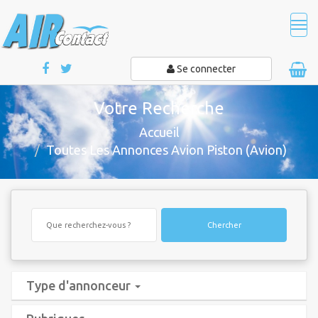
Tog
navi
Se connecter
Votre Recherche
Accueil
Toutes Les Annonces Avion Piston (Avion)
Chercher
Type d'annonceur