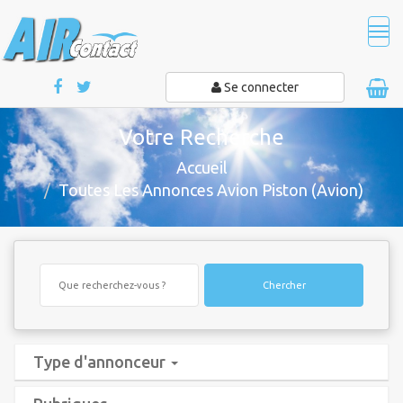
Tog
navi
Se connecter
Votre Recherche
Accueil
Toutes Les Annonces Avion Piston (Avion)
Chercher
Type d'annonceur