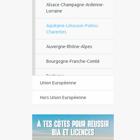
Alsace-Champagne-Ardenne-
Lorraine
Aquitaine-Limousin-Poitou-
Charentes
Auvergne-Rhône-Alpes
Bourgogne-Franche-Comté
Bretagne
Union Européenne
Centre-Val de Loire
Hors Union Européenne
Corse
Guadeloupe
Guyane