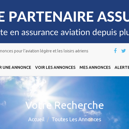
onces pour l’aviation légère et les loisirs aériens
R UNE ANNONCE
VOIR LES ANNONCES
MES ANNONCES
ALERTE
Votre Recherche
Accueil
Toutes Les Annonces