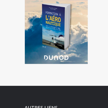
Île-de-France
La Réunion
Languedoc-Roussillon-Midi-
Pyrénées
Martinique
Mayotte
Nord-Pas-de-Calais-Picardie
Normandie
Pays de la Loire
Provence-Alpes-Côte d'Azur
AUTRES LIENS