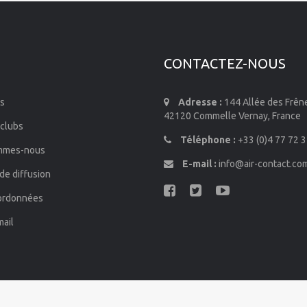
CONTACTEZ-NOUS
s
Adresse :
144 Allée des Frên
42120 Commelle Vernay, France
 clubs
Téléphone :
+33 (0)4 77 72 3
mmes-nous
E-mail :
info@air-contact.co
de diffusion
ordonnées
mail