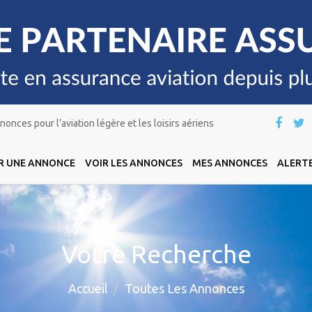
onces pour l’aviation légère et les loisirs aériens
R UNE ANNONCE
VOIR LES ANNONCES
MES ANNONCES
ALERTE
Votre Recherche
Accueil
Toutes Les Annonces