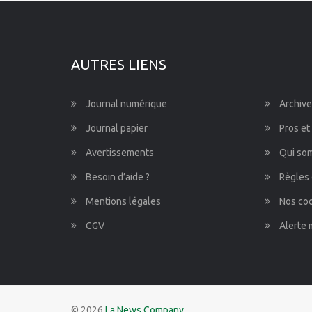
Pays de la Loire
Provence-Alpes-Côte d'Azur
AUTRES LIENS
Journal numérique
Archive
Journal papier
Pros et
Avertissements
Qui so
Besoin d’aide ?
Règles 
Mentions légales
Nos co
CGV
Alerte 
© 2026
La News Company