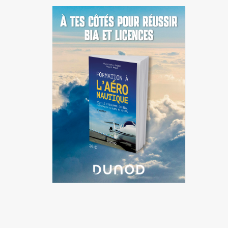
Guadeloupe
Guyane
Île-de-France
La Réunion
Languedoc-Roussillon-Midi-
Pyrénées
Martinique
Mayotte
Nord-Pas-de-Calais-Picardie
Normandie