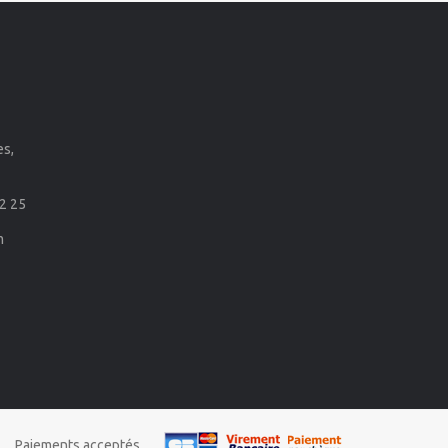
es,
2 25
m
Paiements acceptés