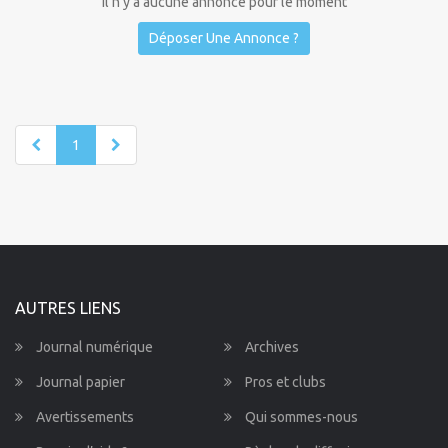
Il n'y a aucune annonce pour le moment
Déposer Une Annonce ?
1
AUTRES LIENS
Journal numérique
Archives
Journal papier
Pros et clubs
Avertissements
Qui sommes-nous