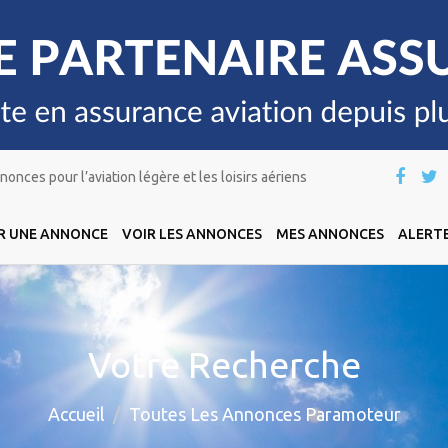
onces pour l’aviation légère et les loisirs aériens
R UNE ANNONCE
VOIR LES ANNONCES
MES ANNONCES
ALERTE
Votre Recherche
Accueil
Toutes Les Annonces Paramoteur