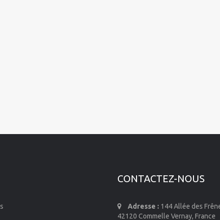
CONTACTEZ-NOUS
s
Adresse :
144 Allée des Frên
42120 Commelle Vernay, France