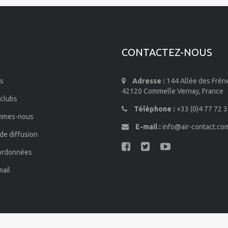
CONTACTEZ-NOUS
s
Adresse :
144 Allée des Frên
42120 Commelle Vernay, France
 clubs
Téléphone :
+33 (0)4 77 72 3
mmes-nous
E-mail :
info@air-contact.co
de diffusion
ordonnées
mail