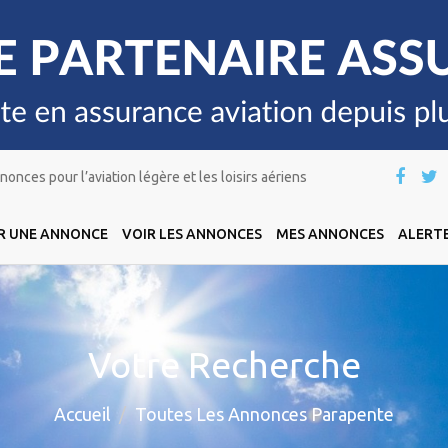
onces pour l’aviation légère et les loisirs aériens
R UNE ANNONCE
VOIR LES ANNONCES
MES ANNONCES
ALERTE
Votre Recherche
Accueil
Toutes Les Annonces Parapente