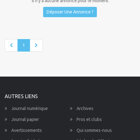
Il n'y a aucune annonce pour le moment
Déposer Une Annonce ?
1
AUTRES LIENS
Journal numérique
Archives
Journal papier
Pros et clubs
Avertissements
Qui sommes-nous