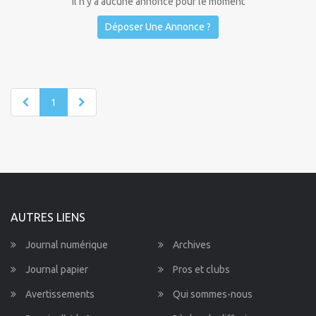
Il n'y a aucune annonce pour le moment
Déposer Une Annonce ?
1
AUTRES LIENS
Journal numérique
Archives
Journal papier
Pros et clubs
Avertissements
Qui sommes-nous