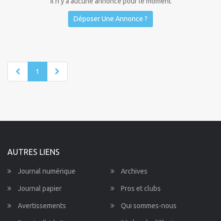
Il n'y a aucune annonce pour le moment
Déposer Une Annonce ?
1
AUTRES LIENS
Journal numérique
Archives
Journal papier
Pros et clubs
Avertissements
Qui sommes-nous