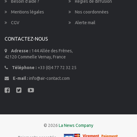
Besoin d’aide ?
Règles de diffusion
Mentions légales
Nos coordonnées
CGV
Alerte mail
CONTACTEZ-NOUS
Adresse :
144 Allée des Frênes,
42120 Commelle Vernay, France
Téléphone :
+33 (0)4 77 72 32 25
E-mail :
info@air-contact.com
© 2026
La News Company