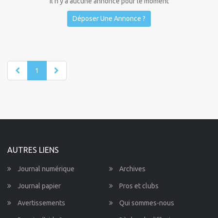
Il n'y a aucune annonce pour le moment
Déposer Une Annonce ?
1
AUTRES LIENS
Journal numérique
Archives
Journal papier
Pros et clubs
Avertissements
Qui sommes-nous