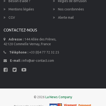
Besoin d’aide ?
Règles de diffusion
Mentions légales
Nos coordonnées
CGV
Alerte mail
CONTACTEZ-NOUS
Adresse :
144 Allée des Frênes,
42120 Commelle Vernay, France
Téléphone :
+33 (0)4 77 72 32 25
E-mail :
info@air-contact.com
© 2026
La News Company