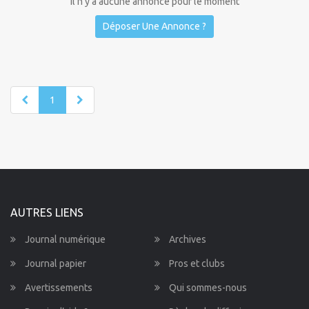
Il n'y a aucune annonce pour le moment
Déposer Une Annonce ?
1
AUTRES LIENS
Journal numérique
Archives
Journal papier
Pros et clubs
Avertissements
Qui sommes-nous