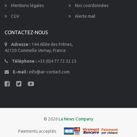
Mentions légales
Nos coordonnées
CGV
Alerte mail
CONTACTEZ-NOUS
Adresse :
144 Allée des Frênes,
42120 Commelle Vernay, France
Téléphone :
+33 (0)4 77 72 32 25
E-mail :
info@air-contact.com
© 2026
La News Company
Paiements acceptés