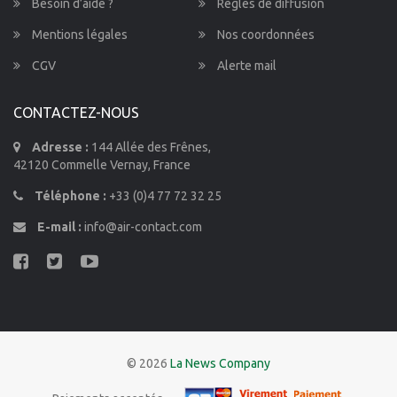
Besoin d’aide ?
Règles de diffusion
Mentions légales
Nos coordonnées
CGV
Alerte mail
CONTACTEZ-NOUS
Adresse :
144 Allée des Frênes,
42120 Commelle Vernay, France
Téléphone :
+33 (0)4 77 72 32 25
E-mail :
info@air-contact.com
© 2026
La News Company