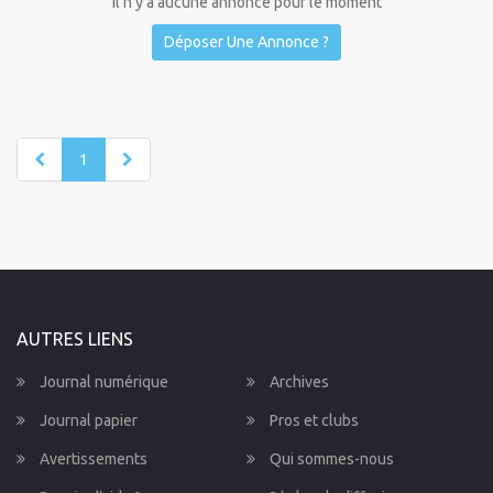
Il n'y a aucune annonce pour le moment
Déposer Une Annonce ?
1
AUTRES LIENS
Journal numérique
Archives
Journal papier
Pros et clubs
Avertissements
Qui sommes-nous