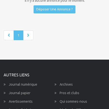
Il n'y a aucune annonce pour le moment
Déposer Une Annonce ?
1
AUTRES LIENS
Journal numérique
Archives
Journal papier
Pros et clubs
Avertissements
Qui sommes-nous