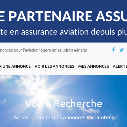
onces pour l’aviation légère et les loisirs aériens
R UNE ANNONCE
VOIR LES ANNONCES
MES ANNONCES
ALERTE
Votre Recherche
Accueil
Toutes Les Annonces Paramoteur