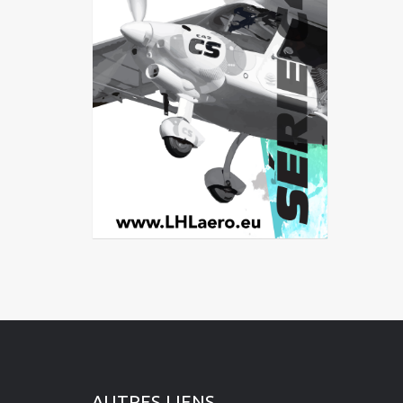
Île-de-France
La Réunion
Languedoc-Roussillon-Midi-
Pyrénées
Martinique
Mayotte
Nord-Pas-de-Calais-Picardie
Normandie
Pays de la Loire
Provence-Alpes-Côte d'Azur
AUTRES LIENS