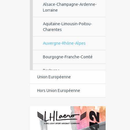
Alsace-Champagne-Ardenne-
Lorraine
Aquitaine-Limousin-Poitou-
Charentes
Auvergne-Rhône-Alpes
Bourgogne-Franche-Comté
Bretagne
Union Européenne
Centre-Val de Loire
Hors Union Européenne
Corse
Guadeloupe
Guyane