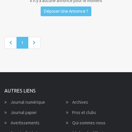
Il n'y a aucune annonce pour le moment
Déposer Une Annonce ?
1
AUTRES LIENS
Journal numérique
Archives
Journal papier
Pros et clubs
Avertissements
Qui sommes-nous