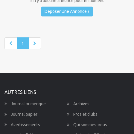
Il n'y a aucune annonce pour le moment
Déposer Une Annonce ?
1
AUTRES LIENS
Journal numérique
Archives
Journal papier
Pros et clubs
Avertissements
Qui sommes-nous