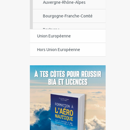
Auvergne-Rhône-Alpes
Bourgogne-Franche-Comté
Bretagne
Union Européenne
Centre-Val de Loire
Hors Union Européenne
Corse
Guadeloupe
Guyane
Île-de-France
La Réunion
Languedoc-Roussillon-Midi-