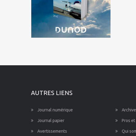
Pyrénées
Martinique
Mayotte
Nord-Pas-de-Calais-Picardie
Normandie
Pays de la Loire
Provence-Alpes-Côte d'Azur
AUTRES LIENS
Journal numérique
Archive
Journal papier
Pros et
Avertissements
Qui so