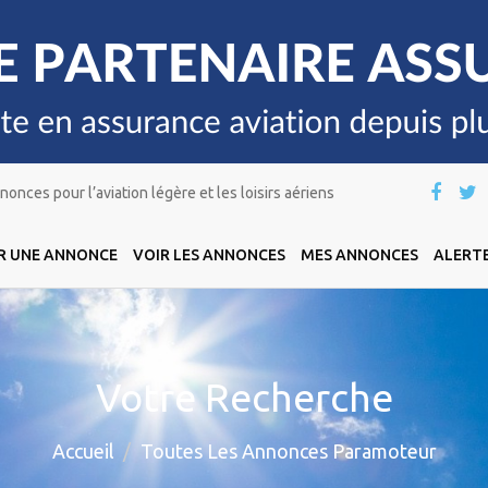
onces pour l’aviation légère et les loisirs aériens
R UNE ANNONCE
VOIR LES ANNONCES
MES ANNONCES
ALERTE
Votre Recherche
Accueil
Toutes Les Annonces Paramoteur