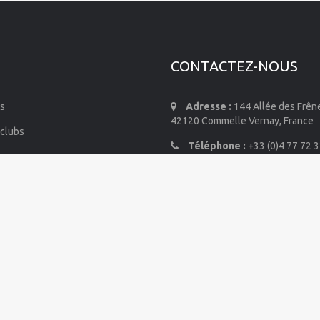
CONTACTEZ-NOUS
s
Adresse :
144 Allée des Frên
42120 Commelle Vernay, France
 clubs
Téléphone :
+33 (0)4 77 72 3
mmes-nous
E-mail :
info@air-contact.co
de diffusion
ordonnées
mail