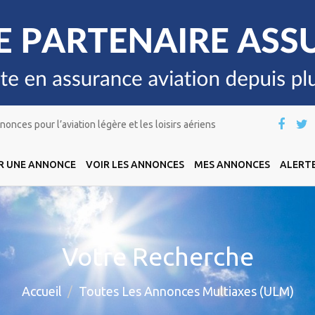
onces pour l’aviation légère et les loisirs aériens
R UNE ANNONCE
VOIR LES ANNONCES
MES ANNONCES
ALERTE
Votre Recherche
Accueil
Toutes Les Annonces Multiaxes (ULM)