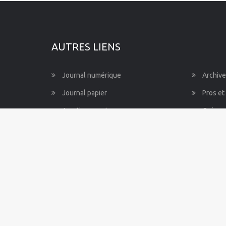
Pays de la Loire
Provence-Alpes-Côte d'Azur
AUTRES LIENS
Journal numérique
Archive
Journal papier
Pros et
Avertissements
Qui so
Besoin d’aide ?
Règles 
Mentions légales
Nos co
CGV
Alerte 
© 2026
La News Company