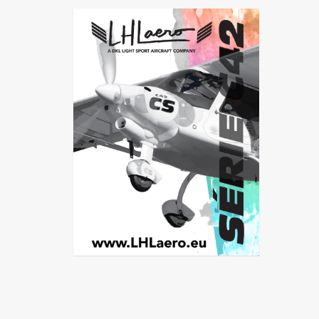
Guadeloupe
Guyane
Île-de-France
La Réunion
Languedoc-Roussillon-Midi-
Pyrénées
Martinique
Mayotte
Nord-Pas-de-Calais-Picardie
Normandie