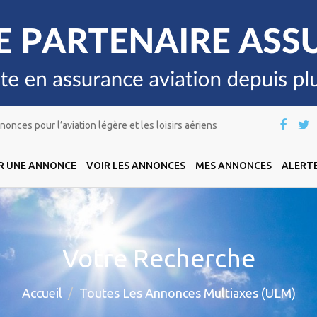
onces pour l’aviation légère et les loisirs aériens
R UNE ANNONCE
VOIR LES ANNONCES
MES ANNONCES
ALERTE
Votre Recherche
Accueil
Toutes Les Annonces Multiaxes (ULM)