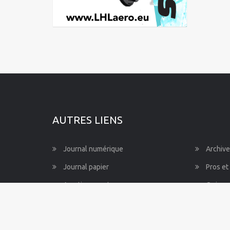
Mayotte
Nord-Pas-de-Calais-Picardie
Normandie
Pays de la Loire
Provence-Alpes-Côte d'Azur
AUTRES LIENS
Journal numérique
Archive
Journal papier
Pros et
Avertissements
Qui so
Besoin d’aide ?
Règles 
Mentions légales
Nos co