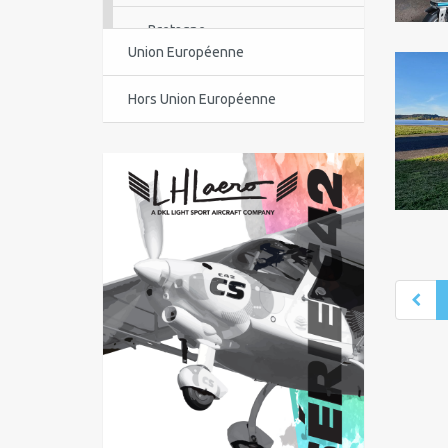
Bretagne
Union Européenne
Centre-Val de Loire
Hors Union Européenne
Corse
Guadeloupe
Guyane
Île-de-France
La Réunion
Languedoc-Roussillon-Midi-
Pyrénées
Martinique