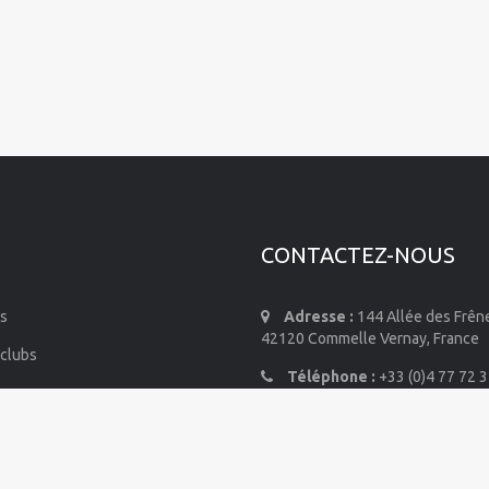
CONTACTEZ-NOUS
s
Adresse :
144 Allée des Frên
42120 Commelle Vernay, France
 clubs
Téléphone :
+33 (0)4 77 72 3
mmes-nous
E-mail :
info@air-contact.co
de diffusion
ordonnées