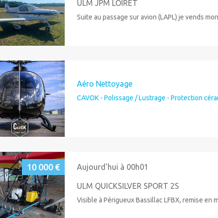
ULM JPM LOIRET
Suite au passage sur avion (LAPL) je vends mon
Aéro Nettoyage
CAVOK - Polissage / Lustrage - Protection céra
10 000 €
Aujourd'hui à 00h01
ULM QUICKSILVER SPORT 2S
Visible à Périgueux Bassillac LFBX, remise en 